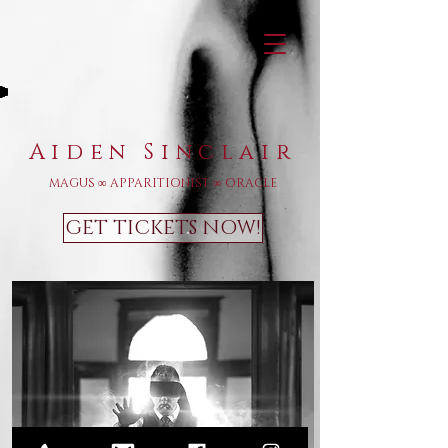
Aiden Sinclair
MAGUS ∞ APPARITIONIST ∞ ORACLE
GET TICKETS NOW!